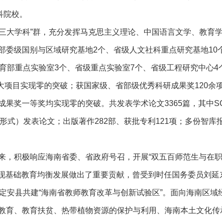
科院校。
三大学科”群，充分发挥马克思主义理论、中国语言文学、教育
部委级国别与区域研究基地2个、省级人文社科重点研究基地10
育部重点实验室3个、省级重点实验室7个、省级工程研究中心4
大项目实现零的突破；获国家级、省部级优秀科研成果奖120余
果奖一等奖均实现零的突破。共发表学术论文3365篇，其中SC
tter形式）发表论文；出版著作282部、获批专利121项；多份智库
年来，积极响应海南省委、省政府号召，开展“双五百师范生与在
实现基础教育均衡发展做出了重要贡献，曾受到时任国务委员刘延
定安县共建“海南省教师教育改革与创新试验区”。面向海南区域
教育、教育扶贫、热带植物资源的保护与利用、海南本土文化传