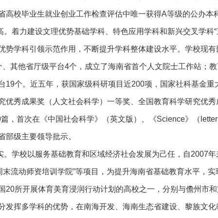
省高校毕业生就业创业工作检查评估中唯一获得A等级的公办本
高。着力建设文理优势基础学科、特色应用学科和新兴交叉学科“
优势学科引领示范作用，不断提升学科整体建设水平。学校现有
个、其他省厅级平台4个，成立了海南省首个人文院士工作站；教
台19个。近五年，获国家级科研项目近200项，国家社科基金重
究优秀成果奖（人文社会科学）一等奖、全国教育科学研究优秀成
50篇，首次在《中国社会科学》（英文版）、《Science》（le
省部级主要领导批示。
实。学校以服务基础教育和区域经济社会发展为己任，自2007
“周末流动师资培训学院”等项目，为提升海南省基础教育水平，
国20所开展体育美育浸润行动计划的高校之一，分别与儋州市和
分发挥多学科的优势，在南海开发、海南生态省建设、黎族文化