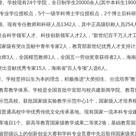
。学校现有24个学院，全日制学生20000余人(其中本科生190
士专业学位授权点，5个一级学科博士学位授权点，2个博士后科
强。现有专任教师和科研人员1342人，其中正高级职称人员254
社会科学领军人才、科技创新领军人才2人，“新世纪百千万人才工
国家级有突出贡献中青年专家2人，教育部新世纪优秀人才支持计
教师3人，全国模范教师1人，全国五一劳动奖章获得者2人，海南
突出贡献优秀专家15人，海南省“百人专项”人选6人。
著。学校坚持以生为本的理念，积极推进“大类招生、分流培养”
教育教学体系。学校是全国首批中宣部与校共建新闻学院、教育
示范高校。获批国家级实验教学示范中心1个，国家级人才培养
国普通高校中华优秀传统文化传承基地。现有国家一流本科专业建
革项目1个。获高等教育国家级教学成果二等奖2项，基础教育
省部级以上的创新创业大赛和学科专业竞赛中先后取得国家级奖励