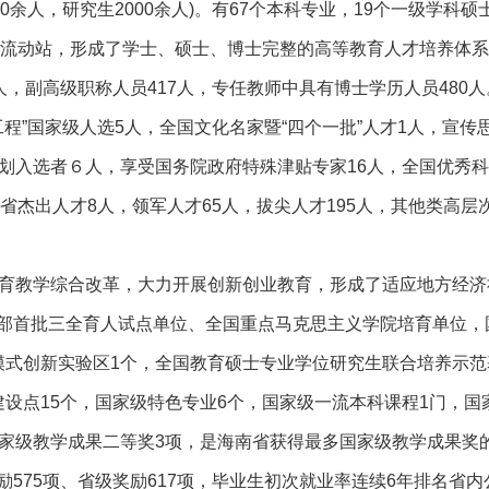
00余人，研究生2000余人)。有67个本科专业，19个一级学科硕
研流动站，形成了学士、硕士、博士完整的高等教育人才培养体
人，副高级职称人员417人，专任教师中具有博士学历人员480人
程”国家级人选5人，全国文化名家暨“四个一批”人才1人，宣传
划入选者６人，享受国务院政府特殊津贴专家16人，全国优秀
省杰出人才8人，领军人才65人，拔尖人才195人，其他类高层
教育教学综合改革，大力开展创新创业教育，形成了适应地方经济
部首批三全育人试点单位、全国重点马克思主义学院培育单位，
模式创新实验区1个，全国教育硕士专业学位研究生联合培养示范
设点15个，国家级特色专业6个，国家级一流本科课程1门，国
国家级教学成果二等奖3项，是海南省获得最多国家级教学成果奖
575项、省级奖励617项，毕业生初次就业率连续6年排名省内