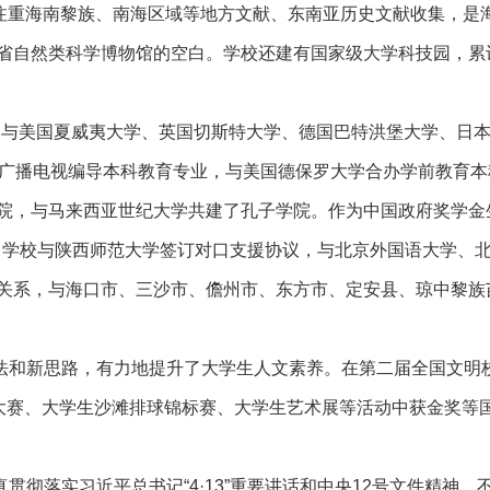
期注重海南黎族、南海区域等地方文献、东南亚历史文献收集，是
省自然类科学博物馆的空白。学校还建有国家级大学科技园，累
动，与美国夏威夷大学、英国切斯特大学、德国巴特洪堡大学、日
办广播电视编导本科教育专业，与美国德保罗大学合办学前教育本
院，与马来西亚世纪大学共建了孔子学院。作为中国政府奖学金
。
学校与陕西师范大学签订对口支援协议，与北京外国语大学、
关系，与海口市、三沙市、儋州市、东方市、定安县、
琼中黎族
法和新思路，有力地提升了大学生人文素养。在第二届全国文明
大赛、大学生沙滩排球锦标赛、大学生艺术展等活动中获金奖等
彻落实习近平总书记“4·13”重要讲话和中央12号文件精神，